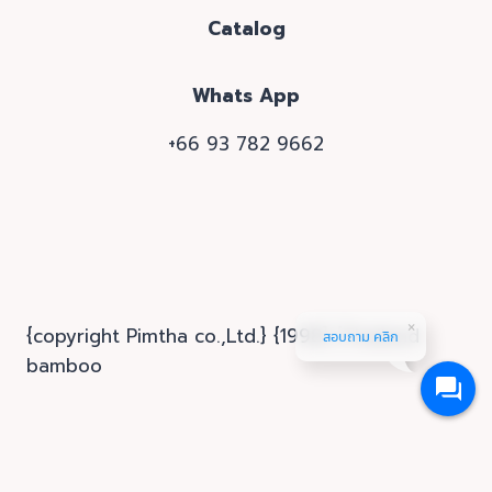
Catalog
Whats App
+66 93 782 9662
{copyright Pimtha co.,Ltd.} {1998} {Thailand
สอบถาม คลิก
bamboo