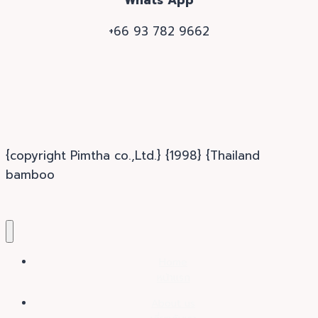
Whats App
+66 93 782 9662
{copyright Pimtha co.,Ltd.} {1998} {Thailand
bamboo
Home
หน้าแรก
About us