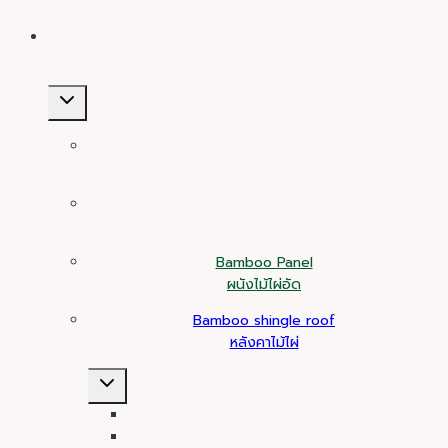
เกี่ยวกับเรา
Product
ผลิตภัณฑ์
Toggle
child
menu
Bamboo treated pole
ไม้ไผ่กันมอด
Bamboo super deck
พื้นไม้ภายนอก
Bamboo Panel
ผนังไม้ไผ่อัด
Bamboo shingle roof
หลังคาไม้ไผ่
Toggle
child
หลังคา Cedar (Cedar roof)
menu
หลังคาไม้ไผ่สับฟากจริง (Synatic Bamboo Shingle