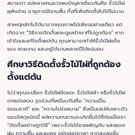
สบายตา แต่หลายคนอาจพบปัญหาเดียวกันคือ รั้วไม้ไผ่
ผุพังง่าย อายุการใช้งานสั้น ทั้งที่เพิ่งติดตั้งไปได้ไม่นาน
สาเหตุหลักไม่ได้มาจากคุณภาพไม้เพียงอย่างเดียว แต่
เกิดจาก “วิธีการติดตั้งและดูแลรักษาที่ไม่ถูกต้อง” หาก
เข้าใจและแก้ไขตั้งแต่ต้น คุณสามารถทำให้รั้วไม้ไผ่แข็ง
แรง สวยงาม และอยู่ได้นานหลายปีได้แน่นอน
ศึกษาวิธีติดตั้งรั้วไม้ไผ่ที่ถูกต้อง
ตั้งแต่ต้น
ไม่ว่าคุณจะเลือก รั้วไม้ไผ่ขัดแตะ รั้วไม้ไผ่ลำ หรือรั้วไม้ไผ่
ตกแต่งสวน จุดร่วมที่เหมือนกันคือ “ความเป็น
ธรรมชาติ” และ “ความโปร่งสบาย” ซึ่งเป็นเสน่ห์เฉพาะตัว
ของวัสดุชนิดนี้ แต่ความทนทานจะเกิดขึ้นได้ก็ต่อเมื่อเรา
“ติดตั้งอย่างถูกวิธี” เพราะรั้วไม้ต้องเผชิญกับ แสงแดด
ฝน ความชื้น และแมลง อยู่ตลอดเวลา หากละเลยขั้น