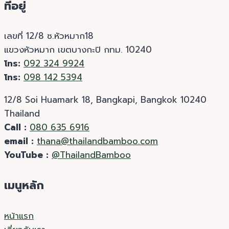
ที่อยู่
เลขที่ 12/8 ซ.หัวหมาก18
แขวงหัวหมาก เขตบางกะปิ กทม. 10240
โทร:
092 324 9924
โทร:
098 142 5394
12/8 Soi Huamark 18, Bangkapi, Bangkok 10240
Thailand
Call :
080 635 6916
email :
thana@thailandbamboo.com
YouTube :
@ThailandBamboo
เมนูหลัก
หน้าแรก