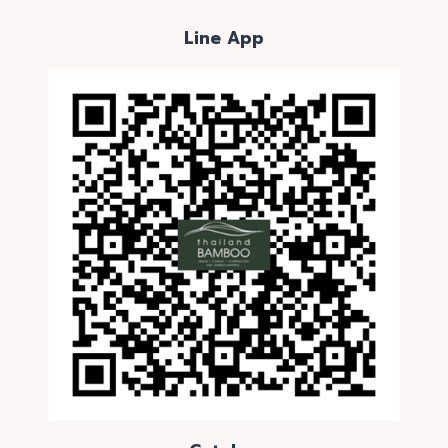
Line App