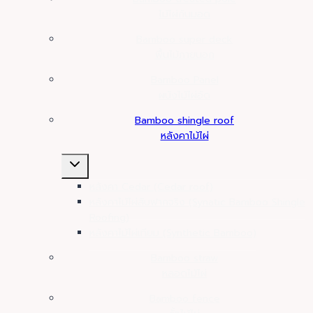
ไม้ไผ่กันมอด
Bamboo super deck
พื้นไม้ภายนอก
Bamboo Panel
ผนังไม้ไผ่อัด
Bamboo shingle roof
หลังคาไม้ไผ่
Toggle
child
หลังคา Cedar (Cedar roof)
menu
หลังคาไม้ไผ่สับฟากจริง (Synatic Bamboo Shingle
Roofing)
หลังคาไม้ไผ่เทียม (Synthetic Bamboo)
Bamboo straw
หลอดไม้ไผ่
Bamboo fence