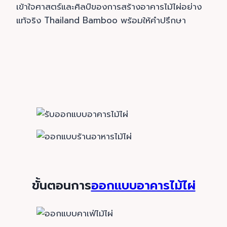
เข้าใจศาสตร์และศิลป์ของการสร้างอาคารไม้ไผ่อย่าง
แท้จริง Thailand Bamboo พร้อมให้คำปรึกษา
ขั้นตอนการ
ออกแบบอาคารไม้ไผ่