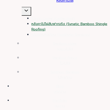
หลังคาไม้ไผ่
Toggle
child
หลังคา Cedar (Cedar roof)
menu
หลังคาไม้ไผ่สับฟากจริง (Synatic Bamboo Shingle
Roofing)
หลังคาไม้ไผ่เทียม (Synthetic Bamboo)
Bamboo straw
หลอดไม้ไผ่
Bamboo fence
รั้วไม้ไผ่
Syntheic Bamboo
ไม้ไผ่เทียม
Blog
บทความ
Portfolio
ผลงาน