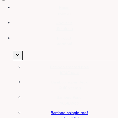
Home
หน้าแรก
About us
เกี่ยวกับเรา
Product
ผลิตภัณฑ์
Toggle
child
menu
Bamboo treated pole
ไม้ไผ่กันมอด
Bamboo super deck
พื้นไม้ภายนอก
Bamboo Panel
ผนังไม้ไผ่อัด
Bamboo shingle roof