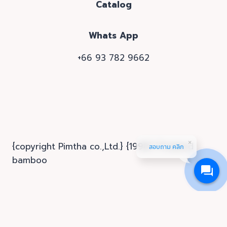
Catalog
Whats App
+66 93 782 9662
{copyright Pimtha co.,Ltd.} {1998} {Thailand
สอบถาม คลิก
bamboo
Home