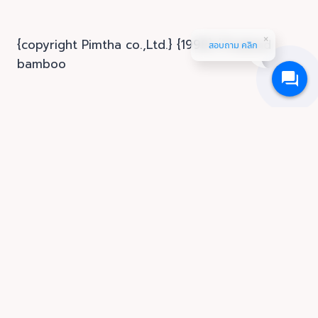
{copyright Pimtha co.,Ltd.} {1998} {Thailand
สอบถาม คลิก
bamboo
Home
หน้าแรก
About us
เกี่ยวกับเรา
Product
ผลิตภัณฑ์
Toggle
child
Bamboo treated pole