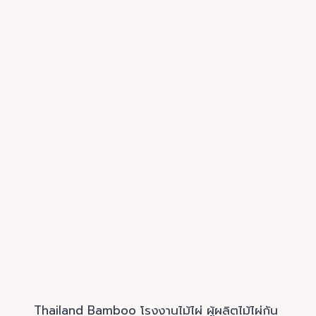
Thailand Bamboo โรงงานไม้ไผ่ ผู้ผลิตไม้ไผ่กัน