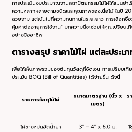
การประเมินงบประมาณงานสถาปัตยกรรมไม้ไผ่ให้แม่นยำเริ
ความหลากหลายตามชนิดและคุณภาพของเนื้อไม้ ในปี 2026 นี
สวยงาม แต่เน้นไปที่ความทนทานในระยะยาว การเลือกซื้อวั
คุ้มค่าต่ออายุการใช้งาน” บทความนี้จะช่วยให้คุณเปรียบเท
อย่างมืออาชีพ
ตารางสรุป ราคาไม้ไผ่ แต่ละประเ
เพื่อให้เห็นภาพรวมของต้นทุนวัสดุที่ชัดเจน การเปรียบเ
ประเมิน BOQ (Bill of Quantities) ได้ง่ายขึ้น ดังนี้
ขนาดมาตรฐาน (นิ้ว x
ร
รายการวัสดุไม้ไผ่
เมตร)
ไผ่ซางหม่นอัดน้ำยา
3″ – 4″ x 6.0 ม.
1