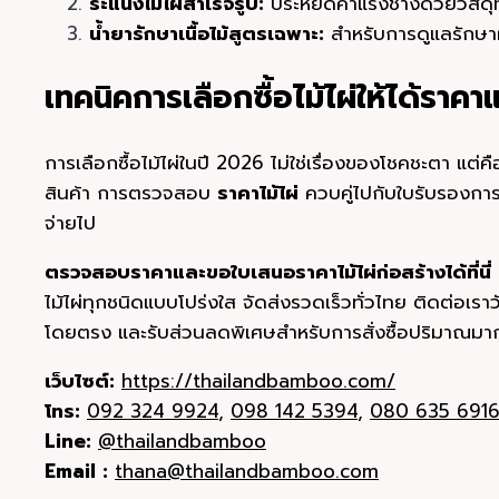
ระแนงไม้ไผ่สำเร็จรูป:
ประหยัดค่าแรงช่างด้วยวัสดุที
น้ำยารักษาเนื้อไม้สูตรเฉพาะ:
สำหรับการดูแลรักษาผิว
เทคนิคการเลือกซื้อไม้ไผ่ให้ได้ราค
การเลือกซื้อไม้ไผ่ในปี 2026 ไม่ใช่เรื่องของโชคชะตา แต
สินค้า การตรวจสอบ
ราคาไม้ไผ่
ควบคู่ไปกับใบรับรองการอ
จ่ายไป
ตรวจสอบราคาและขอใบเสนอราคาไม้ไผ่ก่อสร้างได้ที่นี่
ไม้ไผ่ทุกชนิดแบบโปร่งใส จัดส่งรวดเร็วทั่วไทย ติดต่อเราวั
โดยตรง และรับส่วนลดพิเศษสำหรับการสั่งซื้อปริมาณมาก
เว็บไซต์:
https://thailandbamboo.com/
โทร:
092 324 9924
,
098 142 5394
,
080 635 691
Line:
@thailandbamboo
Email :
thana@thailandbamboo.com