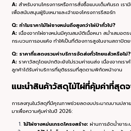
A:
สำหรับงานโครงการหรือการสั่งซื้อแบบเต็มคันรถ เรา
เพื่อสนับสนุนผู้รับเหมาและเจ้าของโครงการรีสอร์ท
Q: ทำไมราคาไม้ไผ่ซางหม่นถึงสูงกว่าไผ่ป่าทั่วไป?
A:
เนื่องจากไผ่ซางหม่นมีคุณสมบัติเนื้อหนา สม่ำเสมอตรง
กระบวนการอบแห้ง ทำให้เป็นที่ต้องการสูงในงานสถาปั
Q: ราคาที่แสดงรวมค่าบริการจัดส่งทั่วไทยแล้วหรือไม่?
A:
ราคาวัสดุโดยปกติจะยังไม่รวมค่าขนส่ง เนื่องจากเร
ลูกค้าได้รับค่าบริการที่ยุติธรรมที่สุดตามพิกัดหน้างาน
แนะนำสินค้าวัสดุไม้ไผ่ที่คุ้มค่าท
การลงทุนในวัสดุที่มีคุณภาพช่วยลดงบประมาณบานปลายได
มาเพื่อความคุ้มค่าในปี 2026:
ไม้ไผ่ซางหม่นเกรดโครงสร้าง:
ผ่านการอัดน้ำยาระ