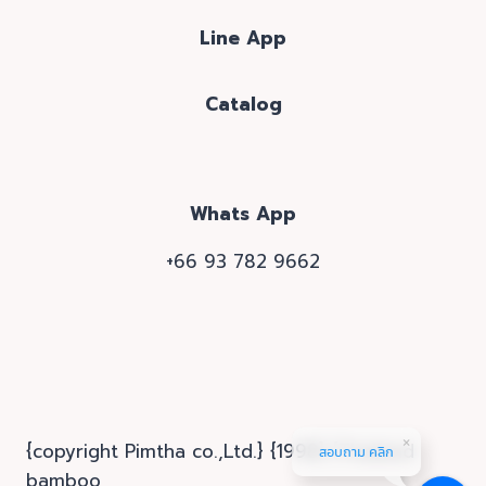
Line App
Catalog
Whats App
+66 93 782 9662
{copyright Pimtha co.,Ltd.} {1998} {Thailand
สอบถาม คลิก
bamboo