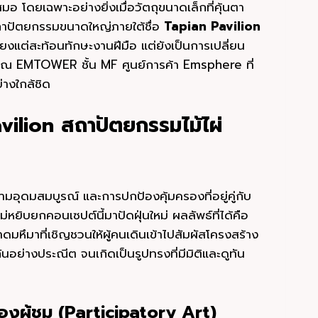
อ โดยเฉพาะอย่างยิ่งเมื่อวัตถุขนาดเล็กที่คุ้นตา
ถาปัตยกรรมขนาดใหญ่ภายใต้ชื่อ
Tapian Pavilion
งแต่สะท้อนทักษะงานฝีมือ แต่ยังเป็นการเปลี่ยน
อง ณ EMTOWER ชั้น MF ศูนย์การค้า Emsphere ที่
างใกล้ชิด
vilion สถาปัตยกรรมไม้ไผ่
ุดมสมบูรณ์ และการปกป้องคุ้มครองที่อยู่คู่กับ
่หยิบยกคอนเซปต์นี้มาปัดฝุ่นใหม่ ผลลัพธ์ที่ได้คือ
ดมหึมาที่เชิญชวนให้ผู้คนเดินเข้าไปสัมผัสโครงสร้าง
กันอย่างประณีต จนเกิดเป็นรูปทรงที่มีมิติและดูทัน
งผู้ชม (Participatory Art)