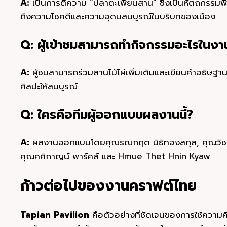
A:
เป็นการตีความ “ปลาตะเพียนสาน” ซึ่งเป็นหัตถกรรมพื้น
ถึงความโชคดีและความอุดมสมบูรณ์ในบริบทของเมือง
Q: ผู้เข้าชมสามารถทำกิจกรรมอะไรในงาน
A:
ผู้ชมสามารถร่วมสานไม้ไผ่เพิ่มเติมและเขียนคำอธิษฐาน
ศิลปะให้สมบูรณ์
Q: ใครคือทีมผู้ออกแบบผลงานนี้?
A:
ผลงานออกแบบโดยคุณรณกฤต นิธิทองสกุล, คุณวิชญ์พล
คุณศศิกาญน์ พาร์คส์ และ Hmue Thet Hnin Kyaw
ก้าวต่อไปของงานคราฟต์ไทย
Tapian Pavilion
คือตัวอย่างที่ชัดเจนของการใช้ความคิ