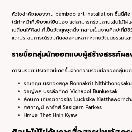
หัวใจสำคัญของงาน bamboo art installation ชิ้นนี้คือ “ก
ได้ทำหน้าที่เพียงแค่ยืนมอง แต่สามารถร่วมสานเส้นไม้ไผ
เปลี่ยนให้ศิลปะที่เป็นวัตถุหยุดนิ่ง กลายเป็นงานศิลปะที
และประสบการณ์ร่วมกันของคนหลากหลายวัฒนธรรมและช
รายชื่อกลุ่มนักออกแบบผู้สร้างสรรค์ผล
การเนรมิตโปรเจกต์นี้เกิดขึ้นจากความร่วมมือของกลุ่มนั
รณกฤต นิธิทองสกุล Ronnakrit NIthithongsaku
วิชญ์พล บรรลือศักดิ์ Vichapol Bunluesak
ลักษิกา เกียรติถาวรชัย Lucksika Kiatthawornch
ศศิกาญน์ พาร์คส์ Sasigarn Parkes
Hmue Thet Hnin Kyaw