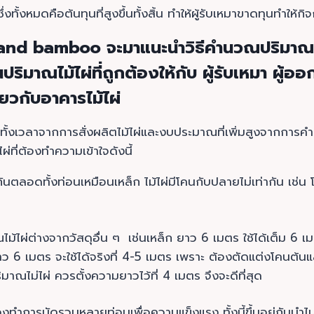
งทั้งหมดคือต้นทุนที่สูงขึ้นทั้งสิ้น ทำให้ผู้รับเหมาขาดทุนทำให้กิจ
iland bamboo จะมาแนะนำวิธีคำนวณปริมา
ิมาณไม้ไผ่ที่ถูกต้องให้กับ ผู้รับเหมา ผู้อ
ี่ยวกับอาคารไม้ไผ่
สียทั้งเวลาจากการสั่งผลิตไม้ไผ่และงบประมาณที่เพิ่มสูงจากการค
ผ่ที่ต้องทำความเข้าใจดังนี้
ากันตลอดทั้งท่อนเหมือนเหล็ก ไม้ไผ่มีโคนกับปลายไม่เท่ากัน เช่น โ
้ไผ่ต่างจากวัสดุอื่น ๆ เช่นเหล็ก ยาว 6 เมตร ใช้ได้เต็ม 6 เมต
 6 เมตร จะใช้ได้จริงที่ 4-5 เมตร เพราะ ต้องตัดแต่งโคนต้น
าณไม่ไผ่ ควรตั้งความยาวไว้ที่ 4 เมตร จึงจะดีที่สุด
องทำการมัดรวมหลายท่อนเพื่อความแข็งแรง ทั้งนี้ขึ้นอยู่กับนำไ